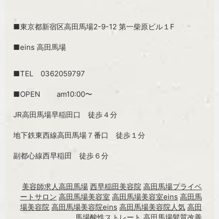
■東京都新宿区高田馬場2-9-12 第一柴原ビル１F
■eins 高田馬場
■TEL 0362059797
■OPEN am10:00〜
JR高田馬場早稲田口 徒歩４分
地下鉄東西線高田馬場７番口 徒歩１分
副都心線西早稲田 徒歩６分
美容師求人高田馬場
西早稲田美容院
高田馬場プライベ
ートサロン
高田馬場美容室
高田馬場美容室eins
高田馬
場美容院
高田馬場美容院eins
高田馬場美容院人気
高田
馬場酸性ストレート
高田馬場髪質改善