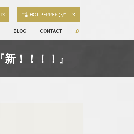
HOT PEPPER予約
T
BLOG
CONTACT
場『新！！！！』