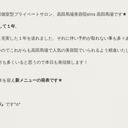
個室型プライベートサロン、高田馬場美容院eins 高田馬場です★
して１年
。
き充実した１年を送れました、それに伴い予約が取れない事も多々
いのでこれからも高田馬場で人気の美容院でいられるよう精進いた
ない方も多くいると思うので本日も発信致します！
１年を迎え
新メニューの発表です★
パ』
です^o^