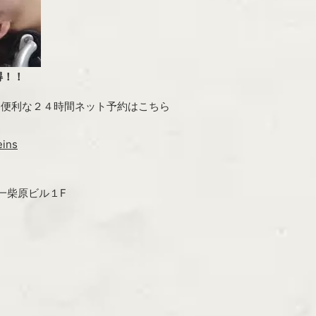
得！！
ン・便利な２４時間ネット予約はこちら
eins
第一柴原ビル１F