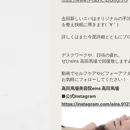
https://www.n-fabric.jp/blog/515
今
回新しいスパはオリジナルの手
を整え快眠に導きます( ´∀｀)
詳しくはまた今度詳細とともにブ
デスクワークや、日頃の疲れ。
ぜひeins 高田馬場で回復致します
動画でセルフケアやビフォーアフタ
お気軽にフォローしてください！
高田馬場美容院eins 高田馬場
■公式Instagram
https://instagram.com/eins.