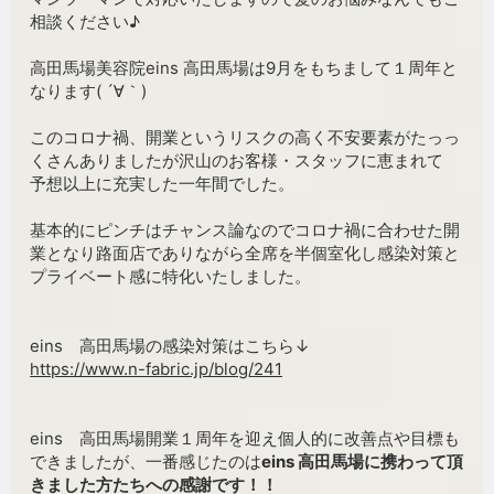
相談ください♪
高田馬場美容院eins 高田馬場は9月をもちまして１周年と
なります( ´∀｀)
このコロナ禍、開業というリスクの高く不安要素がたっっ
くさんありましたが沢山のお客様・スタッフに恵まれて
予想以上に充実した一年間でした。
基本的にピンチはチャンス論なのでコロナ禍に合わせた開
業となり路面店でありながら全席を半個室化し感染対策と
プライベート感に特化いたしました。
eins 高田馬場の感染対策はこちら↓
https://www.n-fabric.jp/blog/241
eins 高田馬場開業１周年を迎え個人的に改善点や目標も
できましたが、一番感じたのは
eins 高田馬場に携わって頂
きました方たちへの感謝です！！