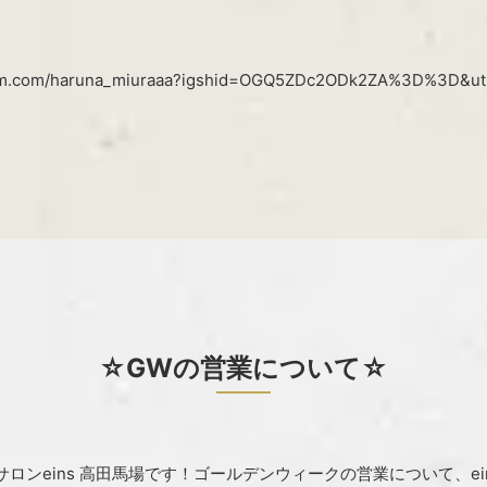
ram.com/haruna_miuraaa?igshid=OGQ5ZDc2ODk2ZA%3D%3D&u
☆GWの営業について☆
ロンeins 高田馬場です！ゴールデンウィークの営業について、ei