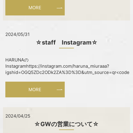
MORE
2024/05/31
☆staff Instagram☆
HARUNAの
Instagramhttps://instagram.com/haruna_miuraaa?
igshid=OGQ5ZDc2ODk2ZA%3D%3D&utm_source=qr<code
MORE
2024/04/25
☆GWの営業について☆