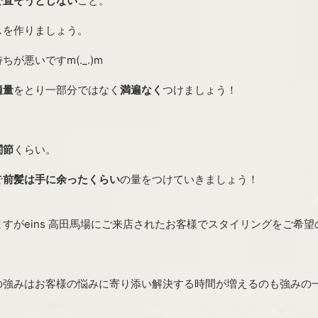
で直そうとしない
こと。
スを作りましょう。
が悪いですm(._.)m
適量
をとり一部分ではなく
満遍なく
つけましょう！
関節
くらい。
で
前髪は手に余ったくらい
の量をつけていきましょう！
すがeins 高田馬場にご来店されたお客様でスタイリングをご希望
の強みはお客様の悩みに寄り添い解決する時間が増えるのも強みの