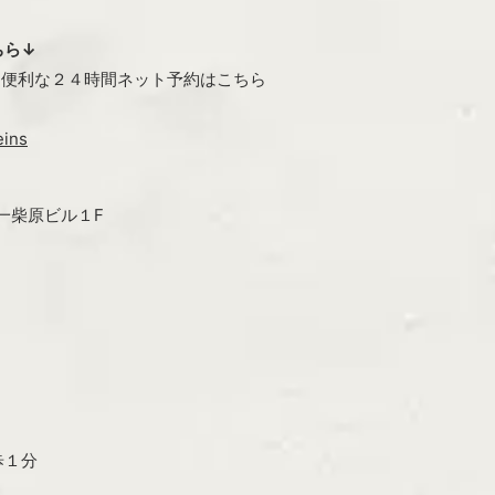
ちら↓
ン・便利な２４時間ネット予約はこちら
eins
第一柴原ビル１F
歩１分