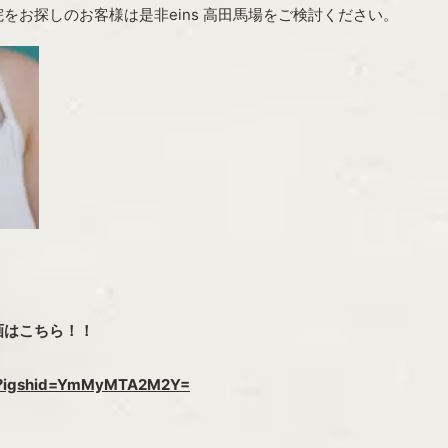
をお探しのお客様は是非eins 高田馬場をご検討ください。
画はこちら！！
agram
912?igshid=YmMyMTA2M2Y=