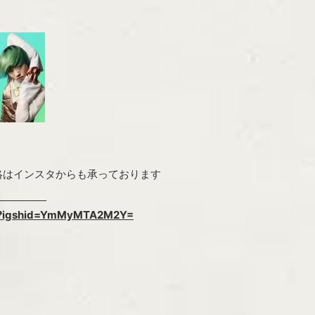
絡はインスタからも承っております
agram
912?igshid=YmMyMTA2M2Y=