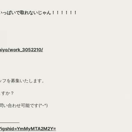
いっぱいで取れないじゃん！！！！！！
saiyo/work_3052210/
タッフを募集いたします。
ますか？
い合わせ可能です(^-^)
agram
912?igshid=YmMyMTA2M2Y=