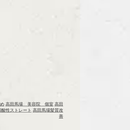
め
高田馬場 美容院 個室
高田
場酸性ストレート
高田馬場髪質改
善