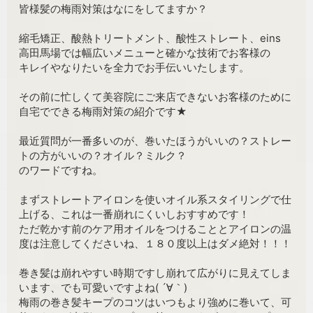
皆様髪の梅雨対策はなにをしてますか？
縮毛矯正、酸熱トリートメント、酸性ストレート、eins
高田馬場では幅広いメニューと確かな技術でお客様の
キレイやなりたいを全力でお手伝いいたします。
その前に忙しくて美容院にご来店できないお客様のために
自宅でできる梅雨対策の紹介です★
最近質問が一番多いのが、巻いたほうがいいの？ストレー
トの方がいいの？オイル？ミルク？
のワードですね。
まずストレートアイロンを使いオイル系スタイリングで仕
上げる、これは一番崩れにくいしおすすめです！
ただ乾かす前のケア用オイルをつけることとアイロンの温
度は注意してくださいね、１８０度以上はダメ絶対！！！
巻き髪は崩れやすい時期ですし崩れて広がりに見えてしま
います、でも可愛いですよね( ´∀｀)
梅雨の巻き髪キープのコツはいつもより強めに巻いて、可