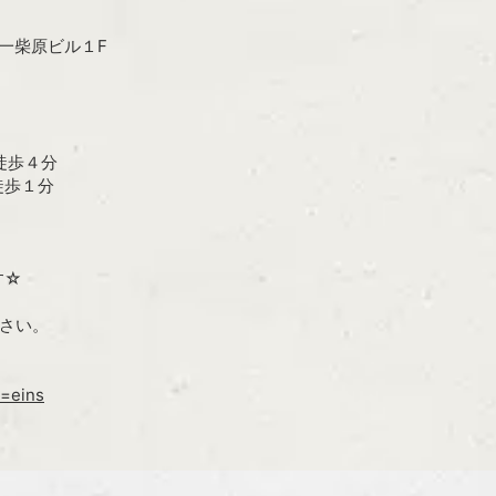
第一柴原ビル１F
歩４分
徒歩１分
す☆
さい。
p=eins