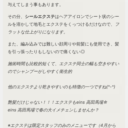
与えてしまう事もあります。
その分、
シールエクステ
はヘアアイロンでシート状のシー
ルを溶かして地毛とエクステをくっつけるだけなので、
フ
ラットな仕上がりになります。
また、編み込みでは難しい顔周りや前髪にも使用でき、髪
を引っ張ったりもしないので痛くない◎
施術時間も比較的短くて、エクステ同士の幅も空きやすい
のでシャンプーがしやすく衛生的
他のエクステより乾きやすいのも特徴の一つですね(^-^)
艶髪だけじゃない！！！エクステもeins 高田馬場☆
eins 高田馬場で春の大イメチェンしませんか？
※エクステは限定スタッフのみのメニューです（4月から